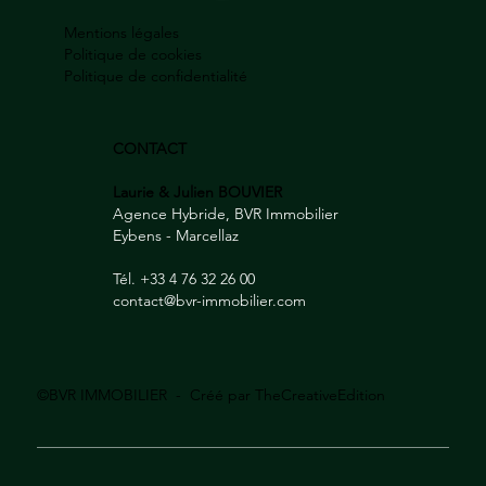
Mentions légales
Politique de cookies
Politique de confidentialité
CONTACT
Laurie & Julien BOUVIER
Agence Hybride, BVR Immobilier
Eybens - Marcellaz
Tél. +33 4 76 32 26 00
contact@bvr-immobilier.com
©BVR IMMOBILIER - Créé par
TheCreativeEdition