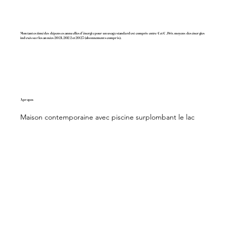
Montant estimé des dépenses annuelles d'énergie pour un usage standard est compris entre € et € . Prix moyens des énergies
indexés sur les années 2021, 2022 et 2023 (abonnements compris).
A propos
Maison contemporaine avec piscine surplombant le lac