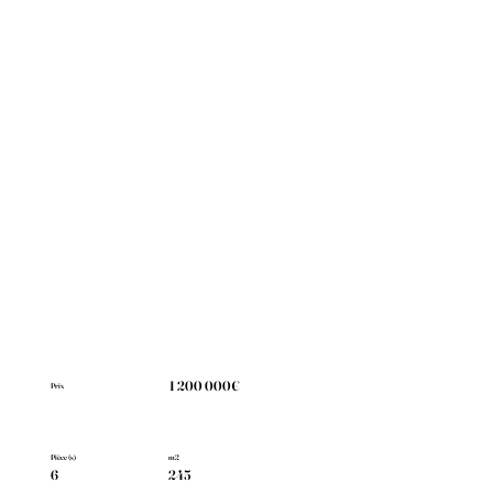
1 200 000€
Prix
Pièce(s)
m2
6
245