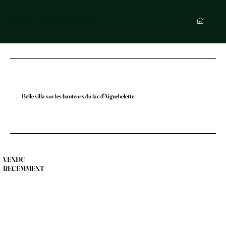
BVR Immobilier
Belle villa sur les hauteurs du lac d'Aiguebelette
VENDU
RECEMMENT