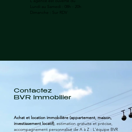
L'agence est ouverte du
Lundi au Samedi : 08h - 20h
Dimanche : Sur RDV
Contactez
BVR Immobilier
Achat et
location
immobilière
(appartement, maison,
investissement locatif)
, estimation gratuite et précise,
accompagnement personnalisé de A à Z : L'équipe BVR