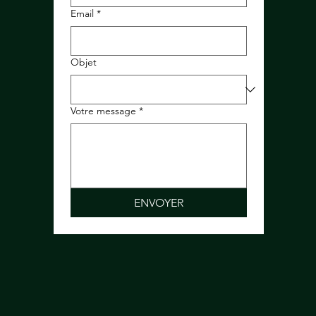
Email
*
Objet
Votre message
*
ENVOYER