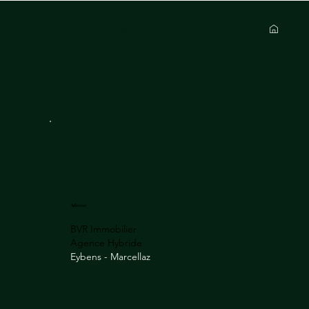
BVR Immobilier
Adresse
BVR Immobilier
Agence Hybride
Eybens - Marcellaz