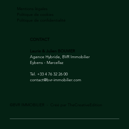
Mentions légales
Politique de cookies
Politique de confidentialité
CONTACT
Laurie & Julien BOUVIER
Agence Hybride, BVR Immobilier
Eybens - Marcellaz
Tél. +33 4 76 32 26 00
contact@bvr-immobilier.com
©BVR IMMOBILIER - Créé par
TheCreativeEdition