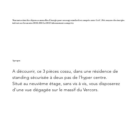
Montant estimé des dépenses annuelles d'énergie pour un usage standard est compris entre € et € . Prix moyens des énergies
indexés sur les années 2021, 2022 et 2023 (abonnements compris).
A propos
A découvrir, ce 3 pièces cossu, dans une résidence de
standing sécurisée à deux pas de l'hyper centre.
Situé au neuvième étage, sans vis à vis, vous disposerez
d'une vue dégagée sur le massif du Vercors.