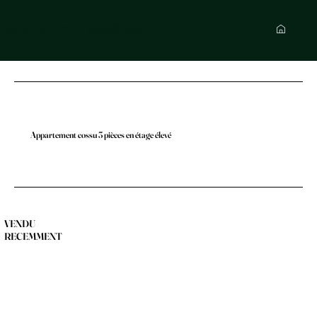
BVR Immobilier
Appartement cossu 3 pièces en étage élevé
VENDU
RECEMMENT