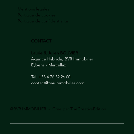
Mentions légales
Politique de cookies
Politique de confidentialité
CONTACT
Laurie & Julien BOUVIER
Agence Hybride, BVR Immobilier
Eybens - Marcellaz
Tél. +33 4 76 32 26 00
contact@bvr-immobilier.com
©BVR IMMOBILIER - Créé par
TheCreativeEdition