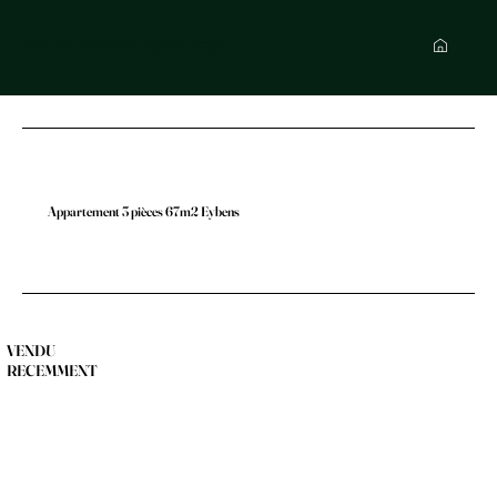
BVR Immobilier
Appartement 3 pièces 67m2 Eybens
VENDU
RECEMMENT