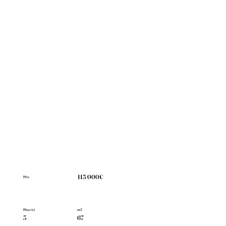
115 000€
Prix
Pièce(s)
m2
3
67