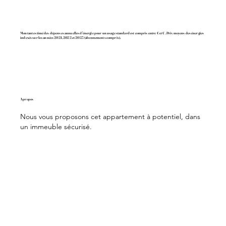
Montant estimé des dépenses annuelles d'énergie pour un usage standard est compris entre € et € . Prix moyens des énergies
indexés sur les années 2021, 2022 et 2023 (abonnements compris).
A propos
Nous vous proposons cet appartement à potentiel, dans
un immeuble sécurisé.