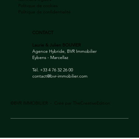
Politique de cookies
Politique de confidentialité
CONTACT
Laurie & Julien BOUVIER
Agence Hybride, BVR Immobilier
Eybens - Marcellaz
Tél. +33 4 76 32 26 00
contact@bvr-immobilier.com
©BVR IMMOBILIER - Créé par
TheCreativeEdition