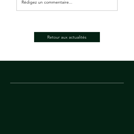
Rédigez un commentaire...
La condition suspensive, explications :
Retour aux actualités